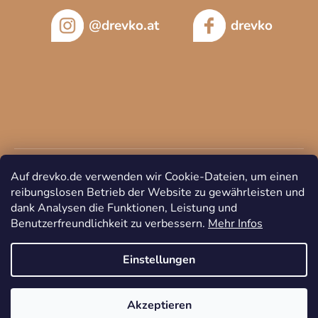
@drevko.at
drevko
Auf drevko.de verwenden wir Cookie-Dateien, um einen
reibungslosen Betrieb der Website zu gewährleisten und
dank Analysen die Funktionen, Leistung und
Benutzerfreundlichkeit zu verbessern.
Mehr Infos
Copyright 2026
DREVKO
. Alle Rechte vorbehalten.
Cookie-
Einstellungen ändern
Einstellungen
Akzeptieren
Erstellt von Shoptet