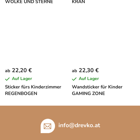
WOLKE UND STERNE
KRAN
22,20 €
22,30 €
ab
ab
Auf Lager
Auf Lager
Sticker fürs Kinderzimmer
Wandsticker für Kinder
REGENBOGEN
GAMING ZONE
F
u
ß
info
@
drevko.at
z