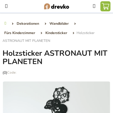
Zum
Suchen
Inhalt
WA
springen
Dekorationen
Wandbilder
Startseite
Fürs Kinderzimmer
Kindersticker
Holzsticker
ASTRONAUT MIT PLANETEN
Holzsticker ASTRONAUT MIT
PLANETEN
Die
(0)
durchschnittliche
Produktbewertung
ist
0,0
von
5
Sternen.