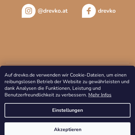
@drevko.at
drevko
Auf drevko.de verwenden wir Cookie-Dateien, um einen
reibungslosen Betrieb der Website zu gewährleisten und
dank Analysen die Funktionen, Leistung und
Benutzerfreundlichkeit zu verbessern.
Mehr Infos
Copyright 2026
DREVKO
. Alle Rechte vorbehalten.
Cookie-
Einstellungen ändern
Einstellungen
Akzeptieren
Erstellt von Shoptet