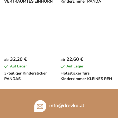
VERTRÄUMTES EINHORN
Kinderzimmer PANDA
32,20 €
22,60 €
ab
ab
Auf Lager
Auf Lager
3-teiliger Kindersticker
Holzsticker fürs
PANDAS
Kinderzimmer KLEINES REH
F
u
ß
info
@
drevko.at
z