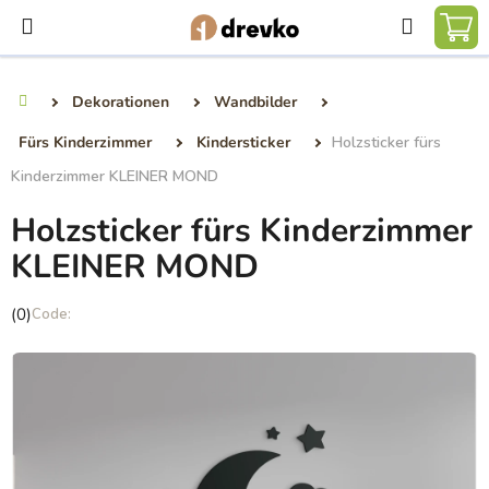
Zum
Suchen
Inhalt
WA
springen
Dekorationen
Wandbilder
Startseite
Fürs Kinderzimmer
Kindersticker
Holzsticker fürs
Kinderzimmer KLEINER MOND
Holzsticker fürs Kinderzimmer
KLEINER MOND
Die
(0)
durchschnittliche
Produktbewertung
ist
0,0
von
5
Sternen.