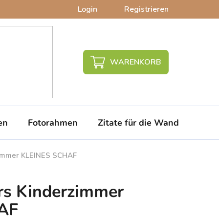
Login
Registrieren
WARENKORB
en
Fotorahmen
Zitate für die Wand
PVC-
rzimmer KLEINES SCHAF
ürs Kinderzimmer
AF