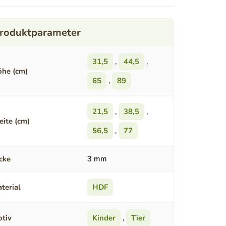
31,5
,
44,5
,
he (cm)
65
,
89
21,5
,
38,5
,
eite (cm)
56,5
,
77
cke
3 mm
terial
HDF
tiv
Kinder
,
Tier