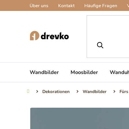
Zum
Über uns
Kontakt
Häufige Fragen
Inhalt
springen
Wandbilder
Moosbilder
Wanduh
Dekorationen
Wandbilder
Fürs
Startseite