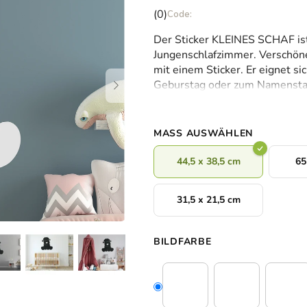
Die
(0)
durchschnittliche
Der Sticker KLEINES SCHAF ist
Produktbewertung
Jungenschlafzimmer. Verschöne
ist
mit einem Sticker. Er eignet s
0,0
Geburstag oder zum Namenstag
von
wählen.
5
Sternen.
MASS AUSWÄHLEN
44,5 x 38,5 cm
65
31,5 x 21,5 cm
BILDFARBE