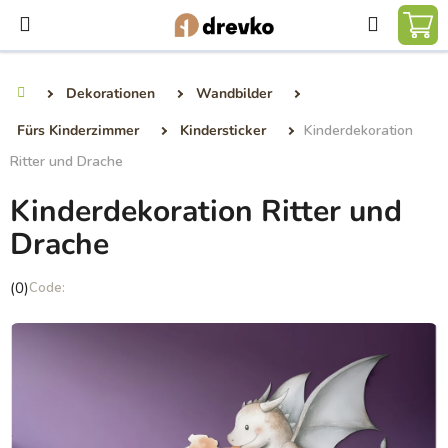
Zum
Suchen
Inhalt
WA
springen
Dekorationen
Wandbilder
Startseite
Fürs Kinderzimmer
Kindersticker
Kinderdekoration
Ritter und Drache
Kinderdekoration Ritter und
Drache
Die
(0)
durchschnittliche
Produktbewertung
ist
0,0
von
5
Sternen.