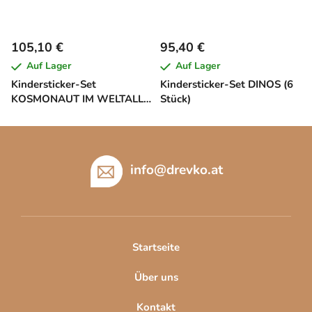
105,10 €
95,40 €
Auf Lager
Auf Lager
Kindersticker-Set
Kindersticker-Set DINOS (6
KOSMONAUT IM WELTALL
Stück)
(26 Stück)
F
u
ß
info
@
drevko.at
z
e
i
l
Startseite
e
Über uns
Kontakt