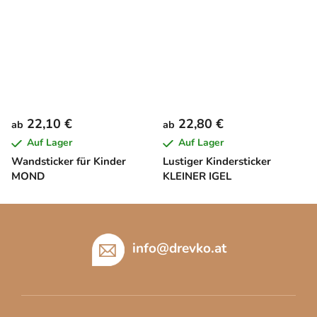
22,10 €
22,80 €
ab
ab
Auf Lager
Auf Lager
Wandsticker für Kinder
Lustiger Kindersticker
MOND
KLEINER IGEL
F
u
ß
info
@
drevko.at
z
e
i