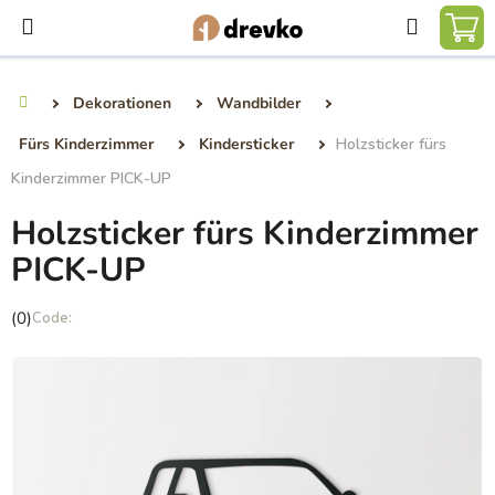
Zum
Suchen
Inhalt
WA
springen
Dekorationen
Wandbilder
Startseite
Fürs Kinderzimmer
Kindersticker
Holzsticker fürs
Kinderzimmer PICK-UP
Holzsticker fürs Kinderzimmer
PICK-UP
Die
(0)
durchschnittliche
Produktbewertung
ist
0,0
von
5
Sternen.