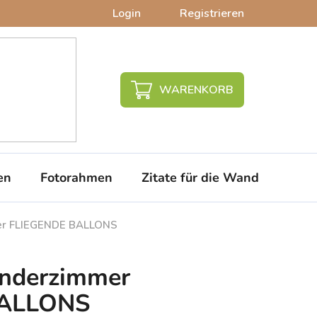
Login
Registrieren
WARENKORB
en
Fotorahmen
Zitate für die Wand
PVC-
mer FLIEGENDE BALLONS
Kinderzimmer
BALLONS