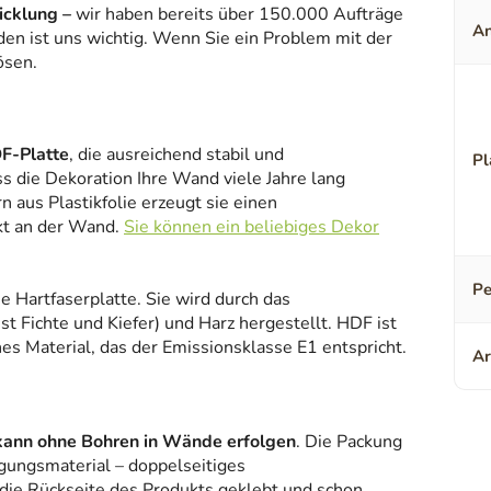
icklung –
wir haben bereits über 150.000 Aufträge
An
den ist uns wichtig. Wenn Sie ein Problem mit der
ösen.
F-Platte
, die ausreichend stabil und
Pl
ss die Dekoration Ihre Wand viele Jahre lang
 aus Plastikfolie erzeugt sie einen
kt an der Wand.
Sie können ein beliebiges Dekor
Pe
ne Hartfaserplatte. Sie wird durch das
 Fichte und Kiefer) und Harz hergestellt. HDF ist
es Material, das der Emissionsklasse E1 entspricht.
Ar
kann ohne Bohren in Wände erfolgen
. Die Packung
gungsmaterial – doppelseitiges
 die Rückseite des Produkts geklebt und schon