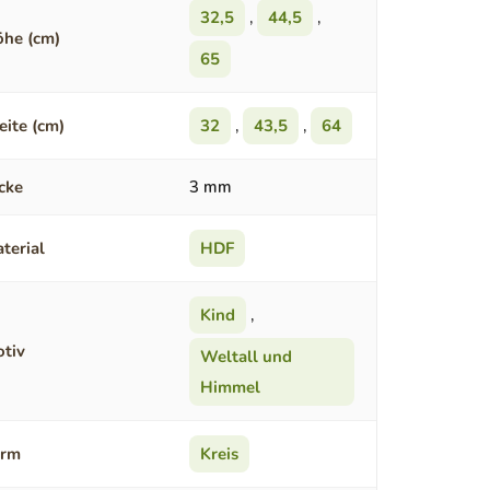
32,5
,
44,5
,
he (cm)
65
eite (cm)
32
,
43,5
,
64
cke
3 mm
terial
HDF
Kind
,
tiv
Weltall und
Himmel
orm
Kreis