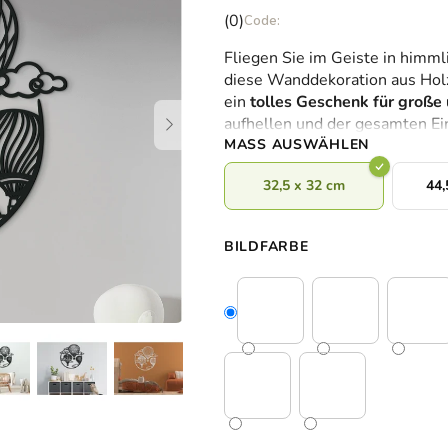
Die
(0)
durchschnittliche
Fliegen Sie im Geiste in himml
Produktbewertung
diese Wanddekoration aus Holz
ist
ein
tolles Geschenk für große 
0,0
aufhellen und der gesamten Ein
von
MASS AUSWÄHLEN
5
Sternen.
32,5 x 32 cm
44,
BILDFARBE