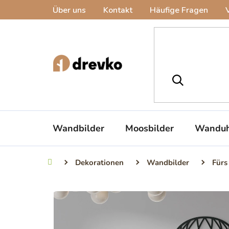
Zum
Über uns
Kontakt
Häufige Fragen
Inhalt
springen
Wandbilder
Moosbilder
Wanduh
Dekorationen
Wandbilder
Fürs
Startseite