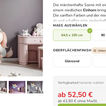
durchschnittliche
Die märchenhafte Szene mit e
Produktbewertung
einem niedlichen
Einhorn
bring
ist
Die sanften Farben und der nie
0,0
an und schaffen eine zauberha
von
MASS AUSWÄHLEN
5
Sternen.
64,5 x 100 cm
90 
OBERFLÄCHENFINISH
Unter
Glänzend
Verfügbarkeit:
Variante wählen
ab
52,50 €
ab
43,80 €
ohne MwSt.