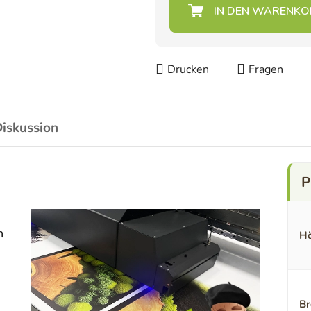
Verkaufspreis:
Drucken
Fragen
iskussion
n
Hö
Br