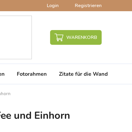
Login
Registrieren
WARENKORB
en
Fotorahmen
Zitate für die Wand
PVC-
nhorn
ee und Einhorn