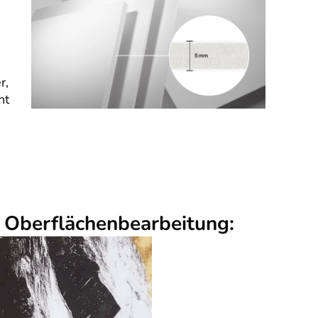
r,
nt
r Oberflächenbearbeitung: