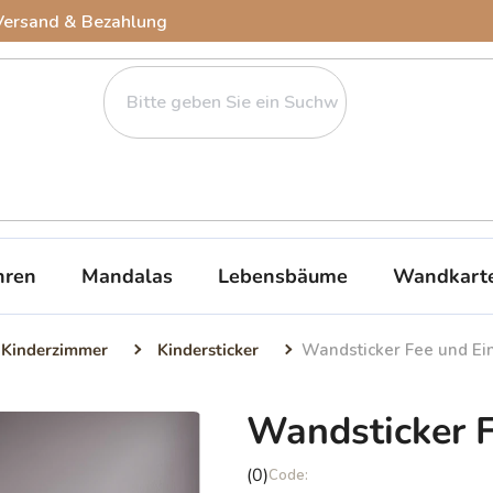
Versand & Bezahlung
ren
Mandalas
Lebensbäume
Wandkart
 Kinderzimmer
Kindersticker
Wandsticker Fee und Ei
Wandsticker F
Die
(0)