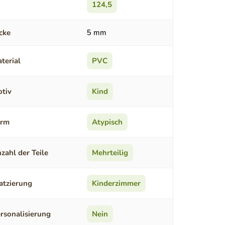
124,5
cke
5 mm
terial
PVC
tiv
Kind
orm
Atypisch
zahl der Teile
Mehrteilig
atzierung
Kinderzimmer
rsonalisierung
Nein