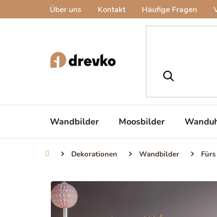
Zum
Über uns
Kontakt
Häufige Fragen
Inhalt
springen
Wandbilder
Moosbilder
Wanduh
Dekorationen
Wandbilder
Fürs
Startseite