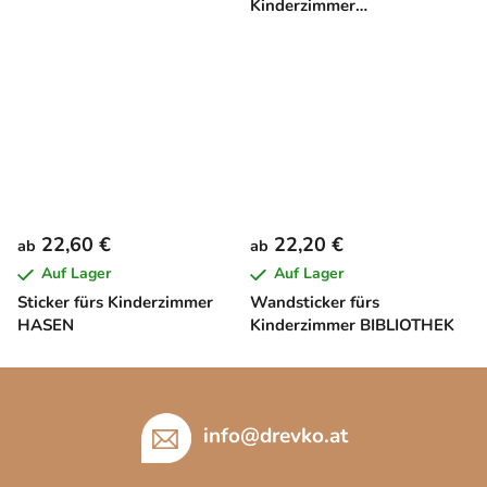
Kinderzimmer
MADAGASKAR
22,60 €
22,20 €
ab
ab
Auf Lager
Auf Lager
Sticker fürs Kinderzimmer
Wandsticker fürs
HASEN
Kinderzimmer BIBLIOTHEK
F
u
ß
info
@
drevko.at
z