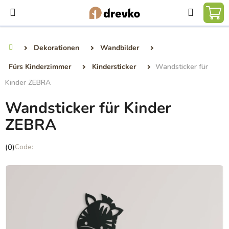
Zum
Suchen
Inhalt
WA
springen
Dekorationen
Wandbilder
Startseite
Fürs Kinderzimmer
Kindersticker
Wandsticker für
Kinder ZEBRA
Wandsticker für Kinder
ZEBRA
Die
(0)
durchschnittliche
Produktbewertung
ist
0,0
von
5
Sternen.