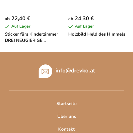
22,40 €
24,30 €
ab
ab
Auf Lager
Auf Lager
Sticker fürs Kinderzimmer
Holzbild Held des Himmels
DREI NEUGIERIGE
KÄTZCHEN
F
u
ß
info
@
drevko.at
z
e
i
l
Startseite
e
Über uns
Kontakt