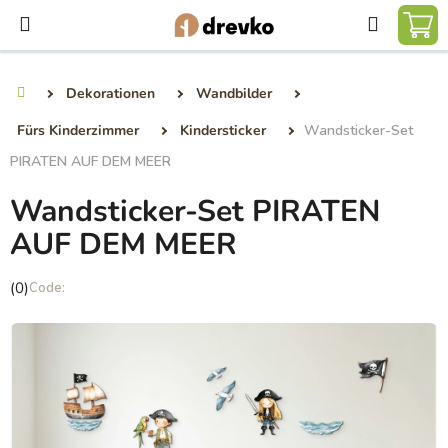
Zum
Suchen
Inhalt
WA
springen
Dekorationen
Wandbilder
Startseite
Fürs Kinderzimmer
Kindersticker
Wandsticker-Set
PIRATEN AUF DEM MEER
Wandsticker-Set PIRATEN
AUF DEM MEER
Die
(0)
durchschnittliche
Produktbewertung
ist
0,0
von
5
Sternen.