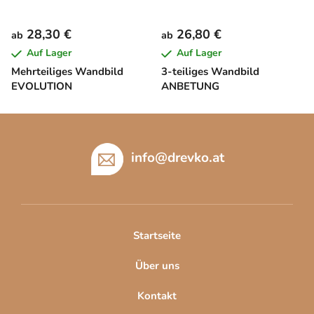
28,30 €
26,80 €
ab
ab
Auf Lager
Auf Lager
Mehrteiliges Wandbild
3-teiliges Wandbild
EVOLUTION
ANBETUNG
F
u
ß
info
@
drevko.at
z
e
i
l
Startseite
e
Über uns
Kontakt