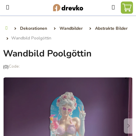
Zum
Suchen
Inhalt
WA
springen
Dekorationen
Wandbilder
Abstrakte Bilder
Startseite
Wandbild Poolgöttin
Wandbild Poolgöttin
Die
(0)
durchschnittliche
Produktbewertung
ist
0,0
von
5
Sternen.