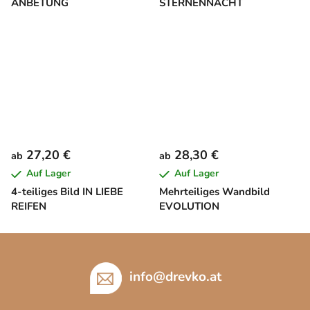
ANBETUNG
STERNENNACHT
27,20 €
28,30 €
ab
ab
Auf Lager
Auf Lager
4-teiliges Bild IN LIEBE
Mehrteiliges Wandbild
REIFEN
EVOLUTION
F
u
ß
info
@
drevko.at
z