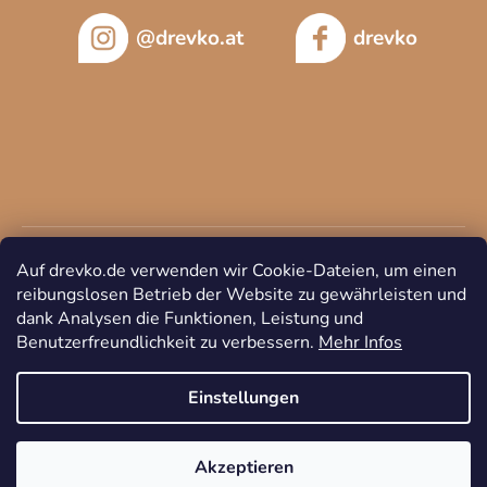
@drevko.at
drevko
Auf drevko.de verwenden wir Cookie-Dateien, um einen
reibungslosen Betrieb der Website zu gewährleisten und
dank Analysen die Funktionen, Leistung und
Benutzerfreundlichkeit zu verbessern.
Mehr Infos
Copyright 2026
DREVKO
. Alle Rechte vorbehalten.
Cookie-
Einstellungen ändern
Einstellungen
Akzeptieren
Erstellt von Shoptet