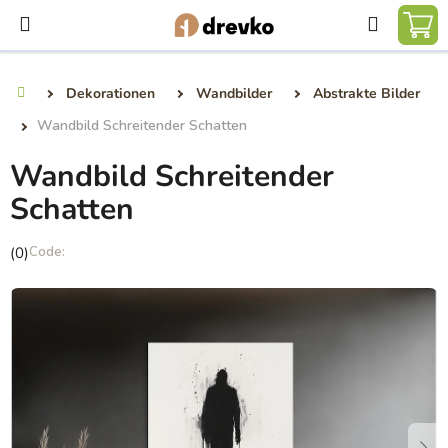
Zum
Suchen
Inhalt
WA
springen
Dekorationen
Wandbilder
Abstrakte Bilder
Startseite
Wandbild Schreitender Schatten
Wandbild Schreitender
Schatten
Die
(0)
durchschnittliche
Produktbewertung
ist
0,0
von
5
Sternen.