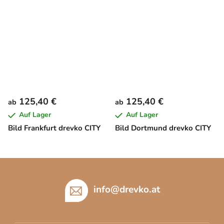
125,40 €
125,40 €
ab
ab
Auf Lager
Auf Lager
Bild Frankfurt drevko CITY
Bild Dortmund drevko CITY
F
u
ß
info
@
drevko.at
z
e