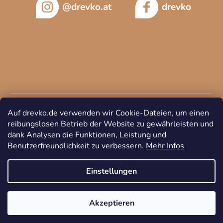
@drevko.at
drevko
Auf drevko.de verwenden wir Cookie-Dateien, um einen
reibungslosen Betrieb der Website zu gewährleisten und
dank Analysen die Funktionen, Leistung und
Benutzerfreundlichkeit zu verbessern.
Mehr Infos
Copyright 2026
DREVKO
. Alle Rechte vorbehalten.
Cookie-
Einstellungen ändern
Einstellungen
Akzeptieren
Erstellt von Shoptet