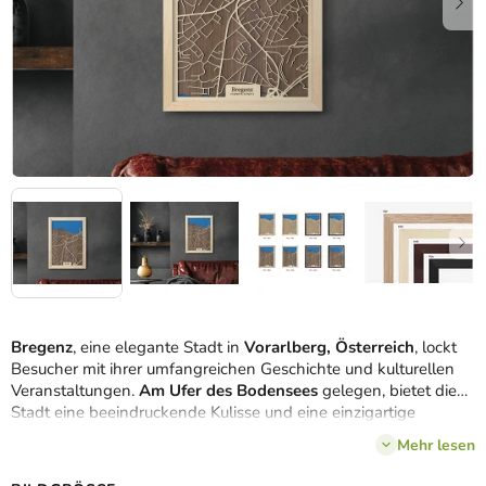
Bregenz
, eine elegante Stadt in
Vorarlberg, Österreich
, lockt
Besucher mit ihrer umfangreichen Geschichte und kulturellen
Veranstaltungen.
Am Ufer des Bodensees
gelegen, bietet die
Stadt eine beeindruckende Kulisse und eine einzigartige
Atmosphäre. Wir haben eine
3D-Karte der
Straßen, Wege und
Mehr lesen
der Wasseroberfläche des Sees erstellt, um ein
authentisches
Porträt dieser einzigartigen Stadt
zu schaffen. Nehmen Sie