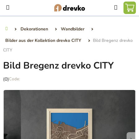
Zum
Suchen
Inhalt
WA
springen
Dekorationen
Wandbilder
Startseite
Bilder aus der Kollektion drevko CITY
Bild Bregenz drevko
CITY
Bild Bregenz drevko CITY
Die
(0)
durchschnittliche
Produktbewertung
ist
0,0
von
5
Sternen.