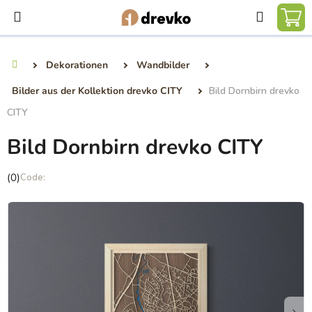
Zum
Suchen
Inhalt
WA
springen
Dekorationen
Wandbilder
Startseite
Bilder aus der Kollektion drevko CITY
Bild Dornbirn drevko
CITY
Bild Dornbirn drevko CITY
Die
(0)
durchschnittliche
Produktbewertung
ist
0,0
von
5
Sternen.