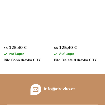
125,40 €
125,40 €
ab
ab
Auf Lager
Auf Lager
Bild Bonn drevko CITY
Bild Bielefeld drevko CITY
F
u
ß
info
@
drevko.at
z
e