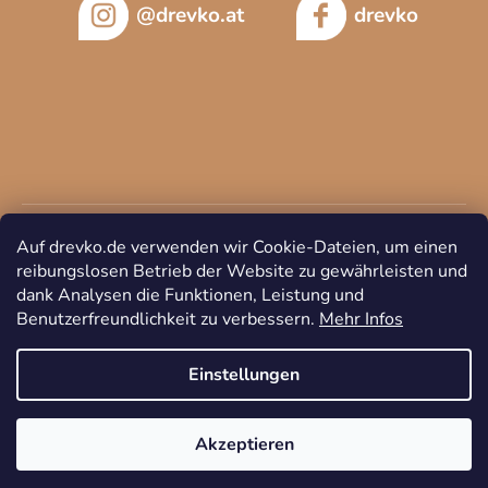
@drevko.at
drevko
Auf drevko.de verwenden wir Cookie-Dateien, um einen
reibungslosen Betrieb der Website zu gewährleisten und
dank Analysen die Funktionen, Leistung und
Benutzerfreundlichkeit zu verbessern.
Mehr Infos
Copyright 2026
DREVKO
. Alle Rechte vorbehalten.
Cookie-
Einstellungen ändern
Einstellungen
Akzeptieren
Erstellt von Shoptet