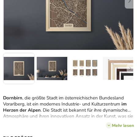
Dornbirn
, die größte Stadt im österreichischen Bundesland
Vorarlberg, ist ein modernes Industrie- und Kulturzentrum
im
Herzen der Alpen
. Die Stadt ist bekannt für ihre dynamische
Atmosphäre und ihren innovativen Ansatz in der Kunst, was sie
zu einem attraktiven Ziel für Besucher und Einwohner
Mehr lesen
gleichermaßen macht. Holen Sie sich die Stadt aus der
Vogelperspektive in Form einer
3D-Karte
, die einen