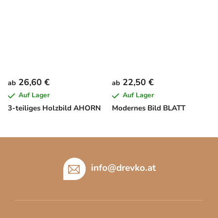
26,60 €
22,50 €
ab
ab
Auf Lager
Auf Lager
3-teiliges Holzbild AHORN
Modernes Bild BLATT
F
u
ß
info
@
drevko.at
z
e
i