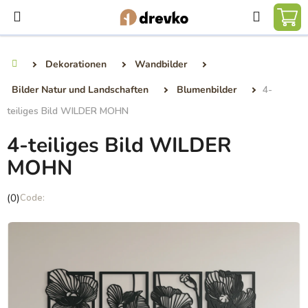
Zum
Suchen
Inhalt
WA
springen
Dekorationen
Wandbilder
Startseite
Bilder Natur und Landschaften
Blumenbilder
4-
teiliges Bild WILDER MOHN
4-teiliges Bild WILDER
MOHN
Die
(0)
durchschnittliche
Produktbewertung
ist
0,0
von
5
Sternen.