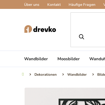
Zum
Über uns
Kontakt
Häufige Fragen
Inhalt
springen
Wandbilder
Moosbilder
Wanduh
Dekorationen
Wandbilder
Bild
Startseite