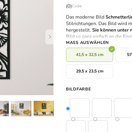
Die
(0)
durchschnittliche
Das moderne Bild
Schmetterli
Produktbewertung
Stilrichtungen. Das Bild wird mi
ist
hergestellt.
Sie können unter
0,0
Bild so ganz einfach an die Ein
von
MASS AUSWÄHLEN
5
Sternen.
41,5 x 32,5 cm
57
29,5 x 23,5 cm
BILDFARBE