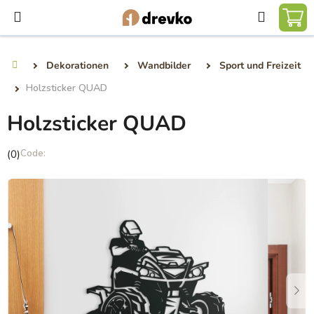
Zum
Suchen
Inhalt
WA
springen
Dekorationen
Wandbilder
Sport und Freizeit
Startseite
Holzsticker QUAD
Holzsticker QUAD
Die
(0)
durchschnittliche
Produktbewertung
ist
0,0
von
5
Sternen.