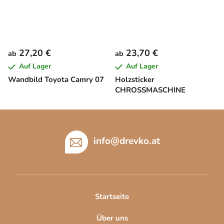
27,20 €
23,70 €
ab
ab
Auf Lager
Auf Lager
Wandbild Toyota Camry 07
Holzsticker
CHROSSMASCHINE
F
u
ß
info
@
drevko.at
z
e
i
l
Startseite
e
Über uns