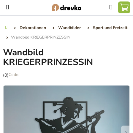
Zum
Suchen
Inhalt
WA
springen
Dekorationen
Wandbilder
Sport und Freizeit
Startseite
Wandbild KRIEGERPRINZESSIN
Wandbild
KRIEGERPRINZESSIN
Die
(0)
durchschnittliche
Produktbewertung
ist
0,0
von
5
Sternen.