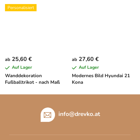
Personalisiert
25,60 €
27,60 €
ab
ab
Auf Lager
Auf Lager
Wanddekoration
Modernes Bild Hyundai 21
Fußballtrikot - nach Maß
Kona
F
u
ß
info
@
drevko.at
z
e
i