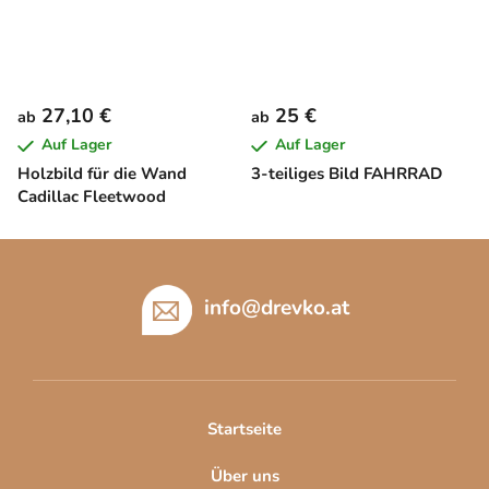
27,10 €
25 €
ab
ab
Auf Lager
Auf Lager
Holzbild für die Wand
3-teiliges Bild FAHRRAD
Cadillac Fleetwood
F
u
ß
info
@
drevko.at
z
e
i
l
Startseite
e
Über uns