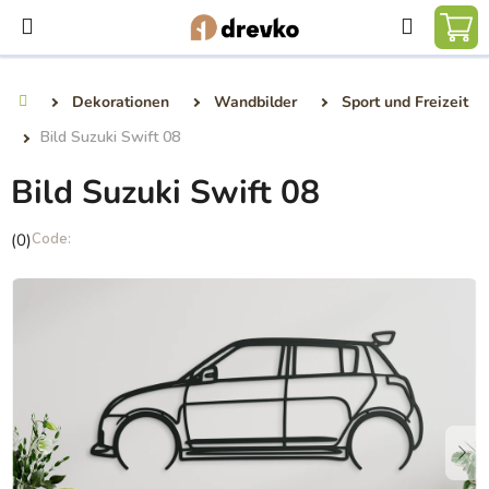
Zum
Suchen
Inhalt
WA
springen
Dekorationen
Wandbilder
Sport und Freizeit
Startseite
Bild Suzuki Swift 08
Bild Suzuki Swift 08
Die
(0)
durchschnittliche
Produktbewertung
ist
0,0
von
5
Sternen.