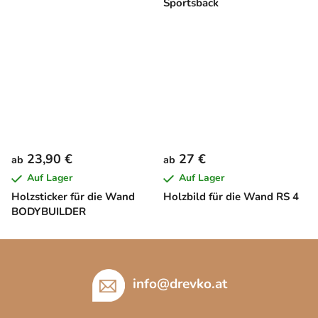
Sportsback
23,90 €
27 €
ab
ab
Auf Lager
Auf Lager
Holzsticker für die Wand
Holzbild für die Wand RS 4
BODYBUILDER
F
u
ß
info
@
drevko.at
z