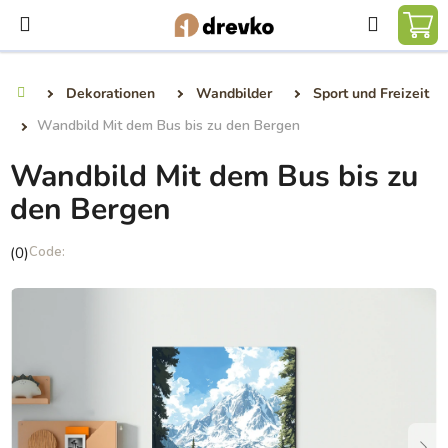
Zum
Suchen
Inhalt
WA
springen
Dekorationen
Wandbilder
Sport und Freizeit
Startseite
Wandbild Mit dem Bus bis zu den Bergen
Wandbild Mit dem Bus bis zu
den Bergen
Die
(0)
durchschnittliche
Produktbewertung
ist
0,0
von
5
Sternen.