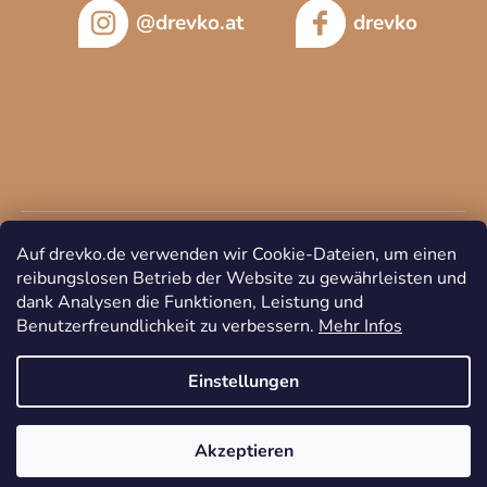
@drevko.at
drevko
Auf drevko.de verwenden wir Cookie-Dateien, um einen
reibungslosen Betrieb der Website zu gewährleisten und
dank Analysen die Funktionen, Leistung und
Benutzerfreundlichkeit zu verbessern.
Mehr Infos
Copyright 2026
DREVKO
. Alle Rechte vorbehalten.
Cookie-
Einstellungen ändern
Einstellungen
Akzeptieren
Erstellt von Shoptet