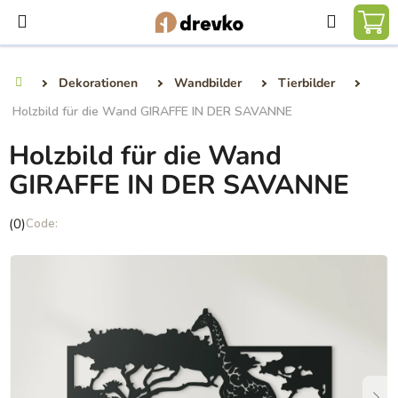
Zum
Suchen
Inhalt
WA
springen
Dekorationen
Wandbilder
Tierbilder
Startseite
Holzbild für die Wand GIRAFFE IN DER SAVANNE
Holzbild für die Wand
GIRAFFE IN DER SAVANNE
Die
(0)
durchschnittliche
Produktbewertung
ist
0,0
von
5
Sternen.