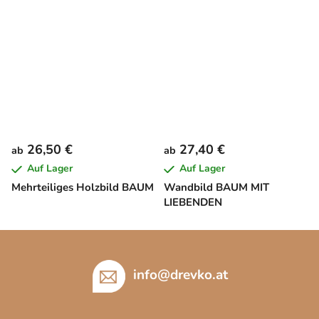
26,50 €
27,40 €
ab
ab
Auf Lager
Auf Lager
Mehrteiliges Holzbild BAUM
Wandbild BAUM MIT
LIEBENDEN
F
u
ß
info
@
drevko.at
z
e