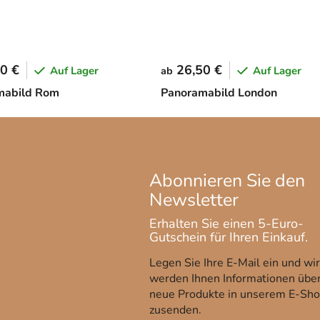
0 €
26,50 €
Auf Lager
Auf Lager
ab
mabild Rom
Panoramabild London
Legen Sie Ihre E-Mail ein und wir
werden Ihnen Informationen übe
neue Produkte in unserem E-Sh
zusenden.