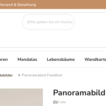
Versand & Bezahlung
ren
Mandalas
Lebensbäume
Wandkart
tebilder
Panoramabild Frankfurt
Panoramabild 
Die
(0)