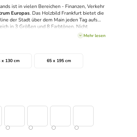
ands ist in vielen Bereichen - Finanzen, Verkehr
trum Europas
. Das Holzbild Frankfurt bietet die
line der Stadt über dem Main jeden Tag aufs
eich in 3 Größen und 8 Farbtönen. Nicht
zer der Stadt den Beinamen
Manhattan
Mehr lesen
 darf auch das
Symbol des Flughafens
über
t die treibende Kraft der gesamten Region und
äßig Besucher, die beschlossen haben,
nd Sie einer von ihnen?
 x 130 cm
65 x 195 cm