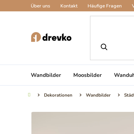
Zum
Über uns
Kontakt
Häufige Fragen
Inhalt
springen
Wandbilder
Moosbilder
Wanduh
Dekorationen
Wandbilder
Städ
Startseite