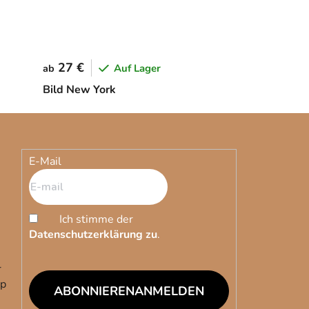
27 €
Auf Lager
ab
Bild New York
E-Mail
Ich stimme der
Datenschutzerklärung zu
.
r
op
ANMELDEN