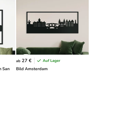
27 €
Auf Lager
ab
n San
Bild Amsterdam