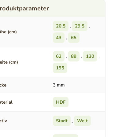
20,5
,
29,5
,
he (cm)
43
,
65
62
,
89
,
130
,
eite (cm)
195
cke
3 mm
terial
HDF
tiv
Stadt
,
Welt