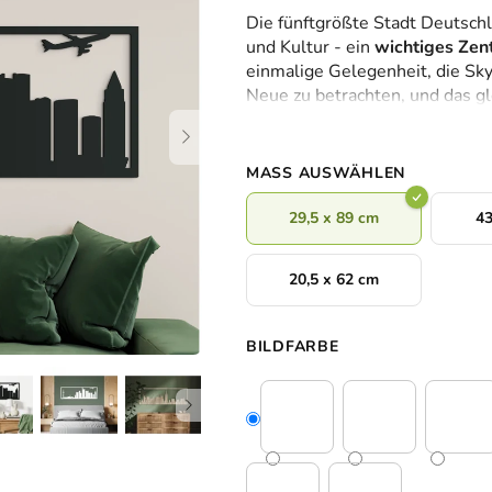
durchschnittliche
Die fünftgrößte Stadt Deutschl
Produktbewertung
und Kultur - ein
wichtiges Zen
ist
einmalige Gelegenheit, die Sky
0,0
Neue zu betrachten, und das gl
von
umsonst haben die Wolkenkrat
5
Europas
eingebracht. Natürlich
Sternen.
ihnen nicht fehlen, denn er is
MASS AUSWÄHLEN
empfängt und begleitet regelm
Frankfurt selbst zu erleben. Si
29,5 x 89 cm
43
20,5 x 62 cm
BILDFARBE