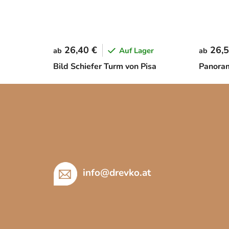
26,40 €
26,5
Auf Lager
ab
ab
Bild Schiefer Turm von Pisa
Panora
F
u
ß
z
e
i
info
@
drevko.at
l
e