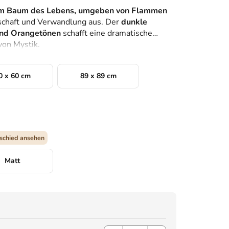
dem Baum des Lebens, umgeben von Flammen
enschaft und Verwandlung aus. Der
dunkle
und Orangetönen
schafft eine dramatische
on Mystik.
0 x 60 cm
89 x 89 cm
schied ansehen
Matt