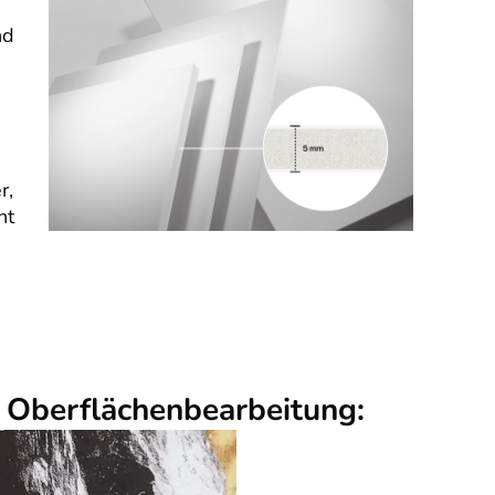
nd
r,
nt
r Oberflächenbearbeitung: