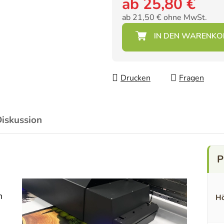
ab
25,80 €
ab
21,50 €
ohne MwSt.
Verkaufspreis:
Drucken
Fragen
iskussion
n
Hö