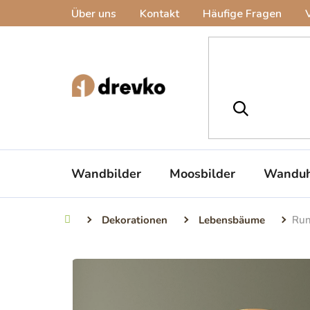
Zum
Über uns
Kontakt
Häufige Fragen
Inhalt
springen
Wandbilder
Moosbilder
Wanduh
Dekorationen
Lebensbäume
Run
Startseite