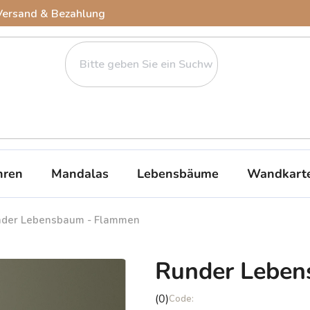
Versand & Bezahlung
ren
Mandalas
Lebensbäume
Wandkart
der Lebensbaum - Flammen
Runder Lebe
Die
(0)