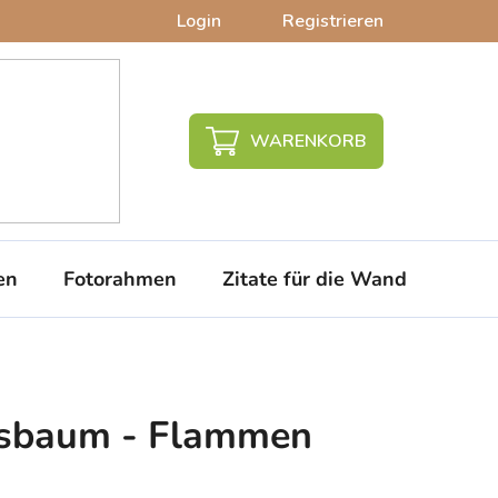
Login
Registrieren
WARENKORB
en
Fotorahmen
Zitate für die Wand
PVC-
nsbaum - Flammen