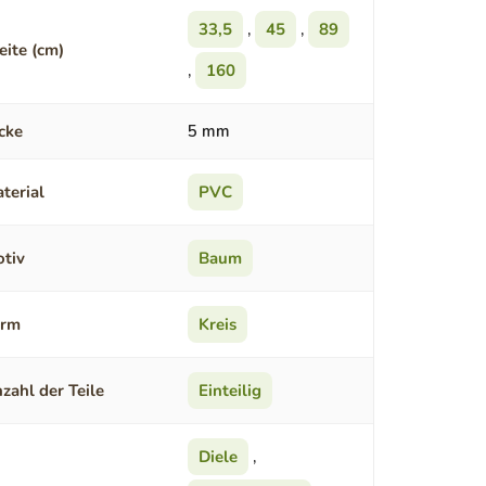
33,5
,
45
,
89
eite (cm)
,
160
cke
5 mm
terial
PVC
tiv
Baum
orm
Kreis
zahl der Teile
Einteilig
Diele
,