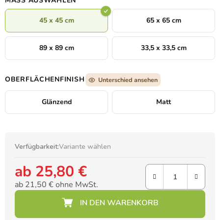
MASS AUSWÄHLEN
der Fließfähigkeit der Elemente entsteht.
45 x 45 cm
65 x 65 cm
89 x 89 cm
33,5 x 33,5 cm
OBERFLÄCHENFINISH
Unterschied ansehen
Glänzend
Matt
Verfügbarkeit:
Variante wählen
ab
25,80 €
ab
21,50 €
ohne MwSt.
Verkaufspreis: