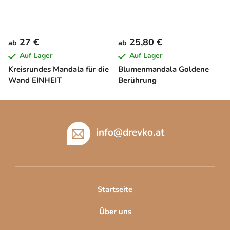
27 €
25,80 €
ab
ab
Auf Lager
Auf Lager
Kreisrundes Mandala für die
Blumenmandala Goldene
Wand EINHEIT
Berührung
F
u
ß
info
@
drevko.at
z
e
i
l
Startseite
e
Über uns