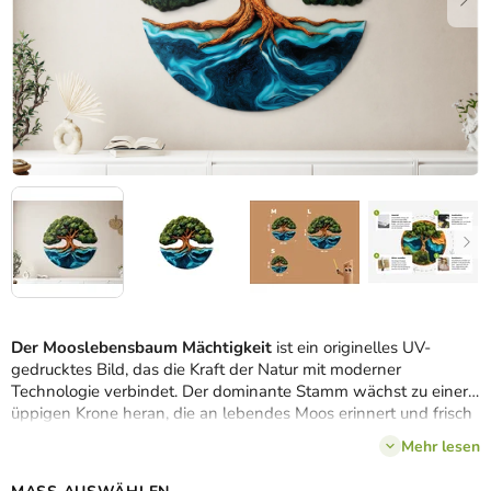
Der Mooslebensbaum Mächtigkeit
ist ein originelles UV-
gedrucktes Bild, das die Kraft der Natur mit moderner
Technologie verbindet. Der dominante Stamm wächst zu einer
üppigen Krone heran, die an lebendes Moos erinnert und frisch
und natürlich wirkt. Seine
verzweigten Wurzeln reichen bis ins
Mehr lesen
Wasser und sehen aus wie Epoxidharz
, wodurch ein
einzigartiger Kontrast zwischen der Stabilität des Baumes und