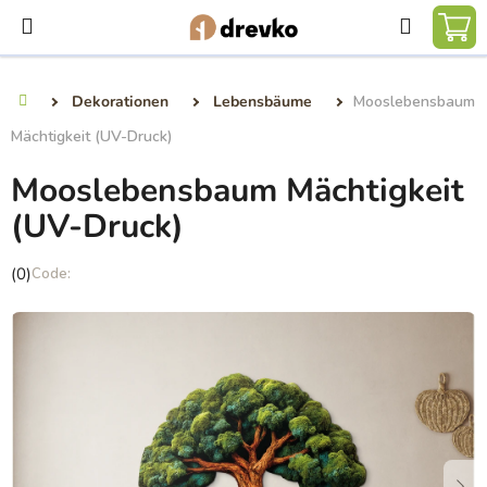
Zum
Suchen
Inhalt
WA
springen
Dekorationen
Lebensbäume
Mooslebensbaum
Startseite
Mächtigkeit (UV-Druck)
Mooslebensbaum Mächtigkeit
(UV-Druck)
Die
(0)
durchschnittliche
Produktbewertung
ist
0,0
von
5
Sternen.