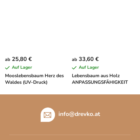
25,80 €
33,60 €
ab
ab
Auf Lager
Auf Lager
Mooslebensbaum Herz des
Lebensbaum aus Holz
Waldes (UV-Druck)
ANPASSUNGSFÄHIGKEIT
F
u
ß
info
@
drevko.at
z
e
i