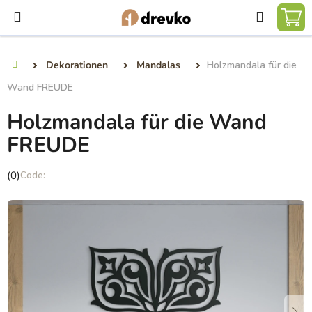
Zum
Suchen
Inhalt
WA
springen
Dekorationen
Mandalas
Holzmandala für die
Startseite
Wand FREUDE
Holzmandala für die Wand
FREUDE
Die
(0)
durchschnittliche
Produktbewertung
ist
0,0
von
5
Sternen.