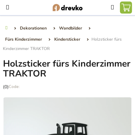
Zum
Suchen
Inhalt
WA
springen
Dekorationen
Wandbilder
Startseite
Fürs Kinderzimmer
Kindersticker
Holzsticker fürs
Kinderzimmer TRAKTOR
Holzsticker fürs Kinderzimmer
TRAKTOR
Die
(0)
durchschnittliche
Produktbewertung
ist
0,0
von
5
Sternen.