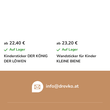
22,40 €
23,20 €
ab
ab
Auf Lager
Auf Lager
Kindersticker DER KÖNIG
Wandsticker für Kinder
DER LÖWEN
KLEINE BIENE
F
u
ß
info
@
drevko.at
z
e
i