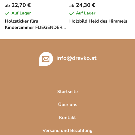
22,70 €
24,30 €
ab
ab
Auf Lager
Auf Lager
Holzsticker fürs
Holzbild Held des Himmels
Kinderzimmer FLIEGENDER
DRACHE
F
u
ß
info
@
drevko.at
z
e
i
l
Startseite
e
Über uns
Kontakt
Versand und Bezahlung