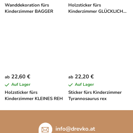
Wanddekoration fürs
Holzsticker fürs
Kinderzimmer BAGGER
Kinderzimmer GLÜCKLICHE
FAMILIE
22,60 €
22,20 €
ab
ab
Auf Lager
Auf Lager
Holzsticker fürs
Sticker fürs Kinderzimmer
Kinderzimmer KLEINES REH
Tyrannosaurus rex
F
u
ß
info
@
drevko.at