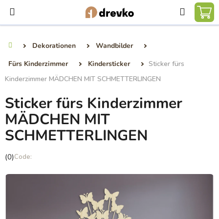
Zum
Suchen
Inhalt
WA
springen
Dekorationen
Wandbilder
Startseite
Fürs Kinderzimmer
Kindersticker
Sticker fürs
Kinderzimmer MÄDCHEN MIT SCHMETTERLINGEN
Sticker fürs Kinderzimmer
MÄDCHEN MIT
SCHMETTERLINGEN
Die
(0)
durchschnittliche
Produktbewertung
ist
0,0
von
5