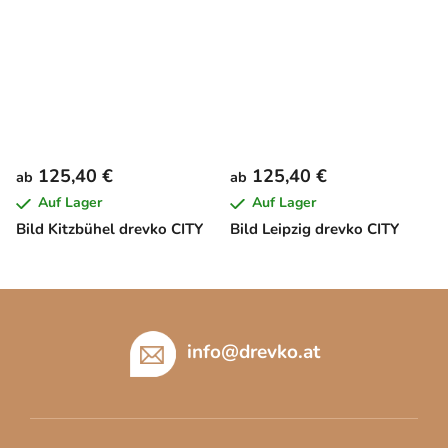
125,40 €
125,40 €
ab
ab
Auf Lager
Auf Lager
Bild Kitzbühel drevko CITY
Bild Leipzig drevko CITY
F
u
ß
info
@
drevko.at
z
e
i