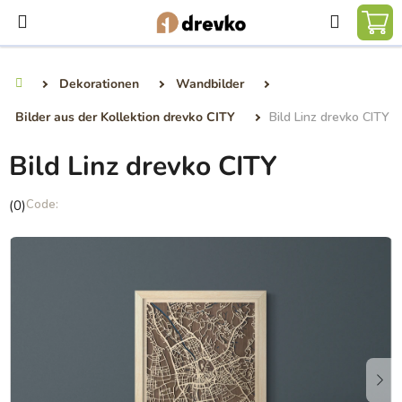
Zum
Suchen
Inhalt
WA
springen
Dekorationen
Wandbilder
Startseite
Bilder aus der Kollektion drevko CITY
Bild Linz drevko CITY
Bild Linz drevko CITY
Die
(0)
durchschnittliche
Produktbewertung
ist
0,0
von
5
Sternen.