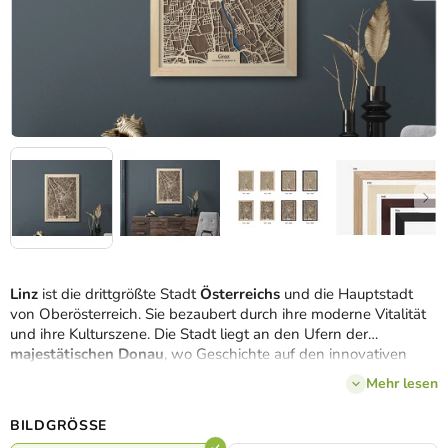
Linz
ist die drittgrößte Stadt
Österreichs
und die Hauptstadt
von Oberösterreich. Sie bezaubert durch ihre moderne Vitalität
und ihre Kulturszene. Die Stadt liegt an den Ufern der
majestätischen
Donau
, wo Geschichte auf den innovativen
Geist von heute trifft.
Mehr lesen
Die präzise Darstellung des Gewirrs aus Straßen, Wegen und
Wasserstraßen schafft ein authentisches Porträt von Linz, das
BILDGRÖSSE
durch unsere
3D-Karte
aus der Kollektion drevko CITY zum