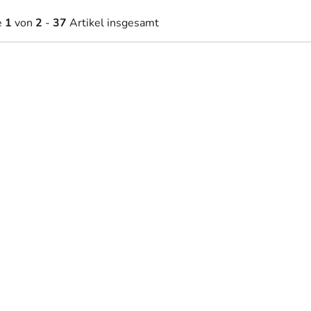
e
1
von
2
-
37
Artikel insgesamt
1,70 €
58 €
Auf Lager
Auf Lager
ab
aufschrift für die Wand Travel
Holzaufschrift Always kiss
goodnight