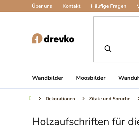
Zum
Über uns
Kontakt
Häufige Fragen
Inhalt
springen
Wandbilder
Moosbilder
Wanduh
Dekorationen
Zitate und Sprüche
Startseite
Holzaufschriften für 
S