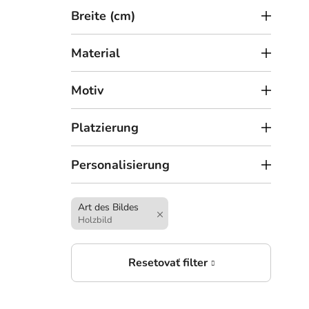
t
Breite (cm)
e
Material
Motiv
5
Platzierung
ab
Holz
Personalisierung
Art des Bildes
Holzbild