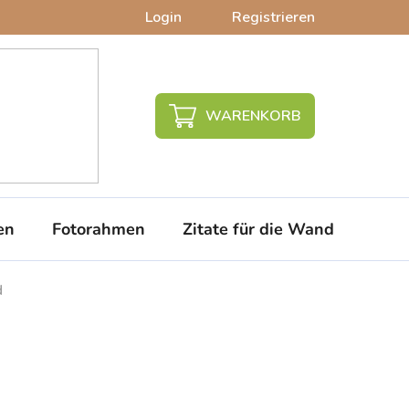
Login
Registrieren
WARENKORB
en
Fotorahmen
Zitate für die Wand
PVC-
d