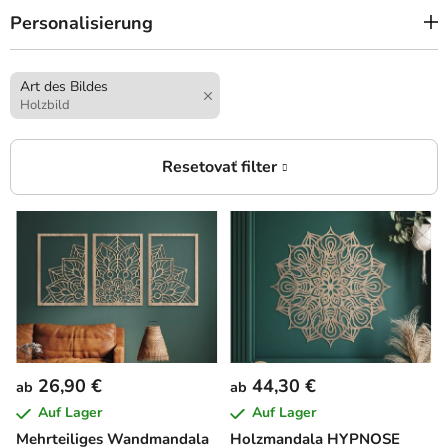
Personalisierung
Art des Bildes
Holzbild
L
i
s
t
e
d
e
26,90 €
44,30 €
ab
ab
r
Auf Lager
Auf Lager
P
Mehrteiliges Wandmandala
Holzmandala HYPNOSE