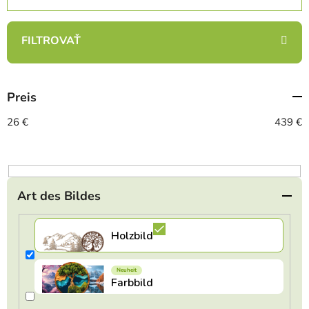
o
d
u
k
t
Preis
s
o
26
€
439
€
r
t
i
e
Art des Bildes
r
u
n
g