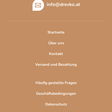
m
ß
info
@
drevko.at
e
z
n
t
e
e
i
d
l
Startseite
e
e
r
Über uns
L
i
Kontakt
s
t
Versand und Bezahlung
e
Häufig gestellte Fragen
Geschäftsbedingungen
Datenschutz