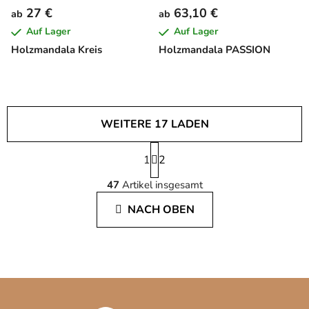
27 €
63,10 €
ab
ab
Auf Lager
Auf Lager
Holzmandala Kreis
Holzmandala PASSION
WEITERE 17 LADEN
P
1
a
2
S
g
47
Artikel insgesamt
i
t
n
e
NACH OBEN
i
u
e
e
r
r
u
e
n
l
g
F
e
u