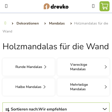
Zum
Suchen
Inhalt
WA
springen
Dekorationen
Mandalas
Holzmandalas für die
Startseite
Wand
Holzmandalas für die Wand
Viereckige
Runde Mandalas
Mandalas
Mehrteilige
Halbe Mandalas
Mandalas
P
Sortieren nach:
Wir empfehlen
r