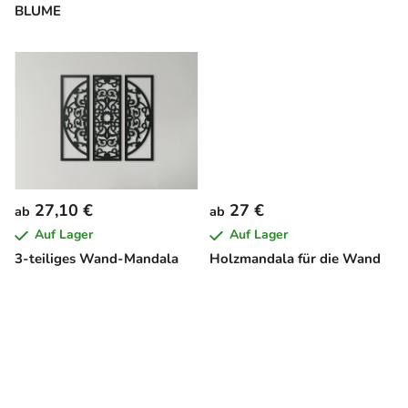
r
BLUME
o
d
u
k
t
e
27,10 €
27 €
ab
ab
Auf Lager
Auf Lager
3-teiliges Wand-Mandala
Holzmandala für die Wand