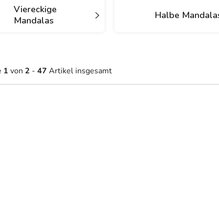
Viereckige
Halbe Mandala
Mandalas
e
1
von
2
-
47
Artikel insgesamt
6,90 €
44,30 €
Auf Lager
Auf Lager
ab