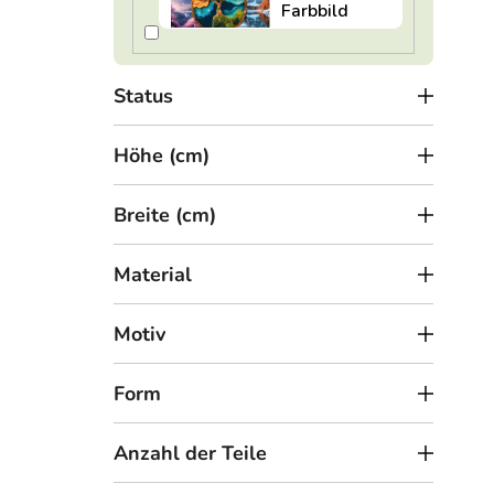
o
Meh
d
u
Status
k
t
Höhe (cm)
e
Breite (cm)
Material
2
ab
Motiv
Holz
Form
Anzahl der Teile