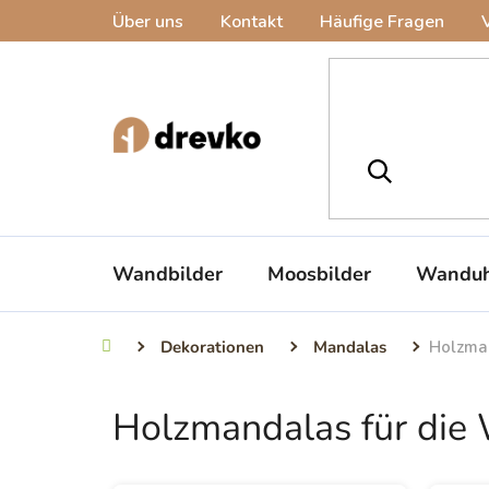
Zum
Über uns
Kontakt
Häufige Fragen
Inhalt
springen
Wandbilder
Moosbilder
Wanduh
Dekorationen
Mandalas
Holzma
Startseite
Holzmandalas für die