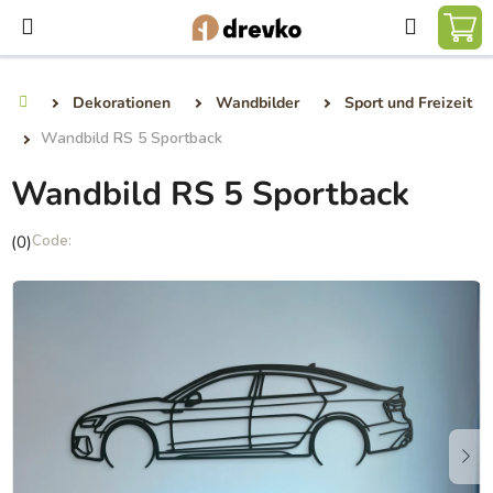
Zum
Suchen
Inhalt
WA
springen
Dekorationen
Wandbilder
Sport und Freizeit
Startseite
Wandbild RS 5 Sportback
Wandbild RS 5 Sportback
Die
(0)
durchschnittliche
Produktbewertung
ist
0,0
von
5
Sternen.