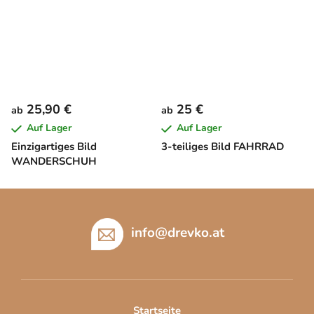
25,90 €
25 €
ab
ab
Auf Lager
Auf Lager
Einzigartiges Bild
3-teiliges Bild FAHRRAD
WANDERSCHUH
F
u
ß
info
@
drevko.at
z
e
i
l
Startseite