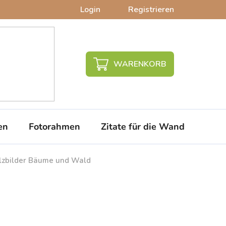
Login
Registrieren
WARENKORB
en
Fotorahmen
Zitate für die Wand
PVC-
lzbilder Bäume und Wald