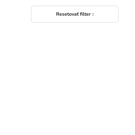
3
ab
Hol
2
ab
3-te