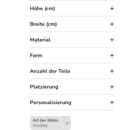
t
Höhe (cm)
e
Breite (cm)
Material
2
ab
Form
Aus
WA
Anzahl der Teile
Platzierung
Personalisierung
Art des Bildes
Holzbild