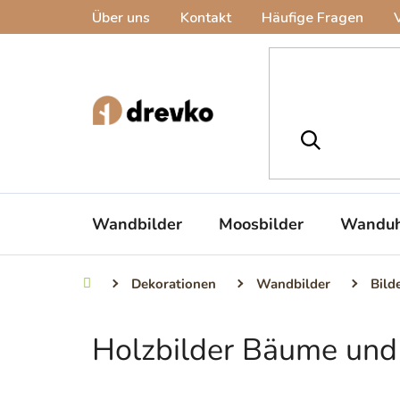
Zum
Über uns
Kontakt
Häufige Fragen
Inhalt
springen
Wandbilder
Moosbilder
Wanduh
Dekorationen
Wandbilder
Bild
Startseite
Holzbilder Bäume un
S