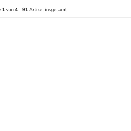
e
1
von
4
-
91
Artikel insgesamt
0,60 €
30,60 €
Auf Lager
Auf Lager
ab
bild Grossglockner
Holzbild Dolomiten in Italie