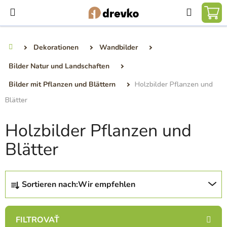
Zum
Suchen
Inhalt
WA
springen
Dekorationen
Wandbilder
Startseite
Bilder Natur und Landschaften
Bilder mit Pflanzen und Blättern
Holzbilder Pflanzen und
Blätter
Holzbilder Pflanzen und
Blätter
P
Sortieren nach:
Wir empfehlen
r
o
d