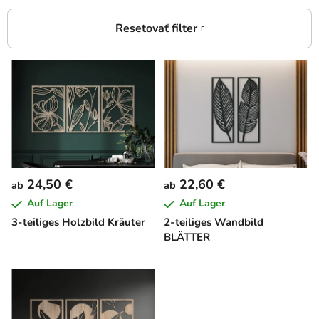
L
i
s
t
e
d
e
24,50 €
22,60 €
ab
ab
r
Auf Lager
Auf Lager
P
3-teiliges Holzbild Kräuter
2-teiliges Wandbild
r
BLÄTTER
o
d
u
k