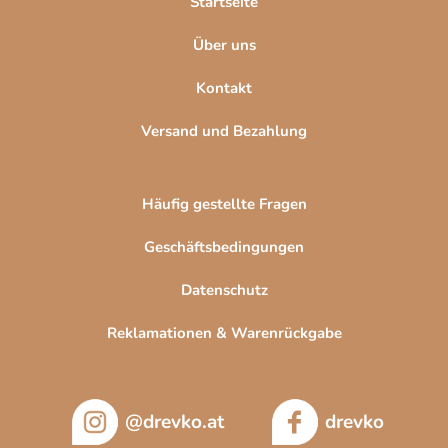
Startseite
e
e
r
Über uns
L
i
Kontakt
s
t
Versand und Bezahlung
e
Häufig gestellte Fragen
Geschäftsbedingungen
Datenschutz
Reklamationen & Warenrückgabe
@drevko.at
drevko