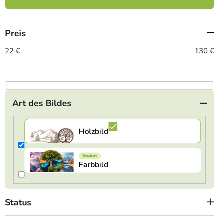
u
k
t
Preis
s
o
22
€
130
€
r
t
i
e
Art des Bildes
r
u
n
g
Status