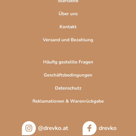
Startseite
e
e
r
Über uns
L
i
Kontakt
s
t
Versand und Bezahlung
e
Häufig gestellte Fragen
Geschäftsbedingungen
Datenschutz
Reklamationen & Warenrückgabe
@drevko.at
drevko