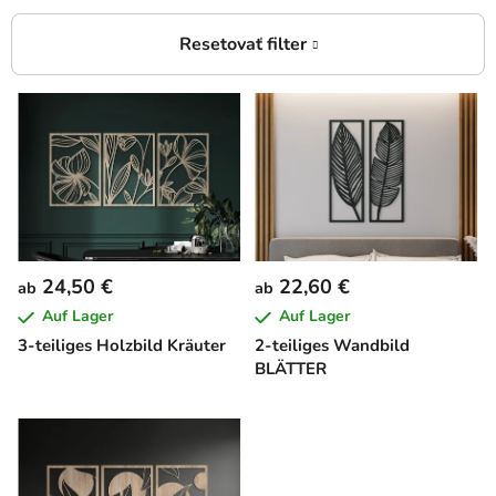
L
i
s
t
e
d
e
24,50 €
22,60 €
ab
ab
r
Auf Lager
Auf Lager
P
3-teiliges Holzbild Kräuter
2-teiliges Wandbild
r
BLÄTTER
o
d
u
k