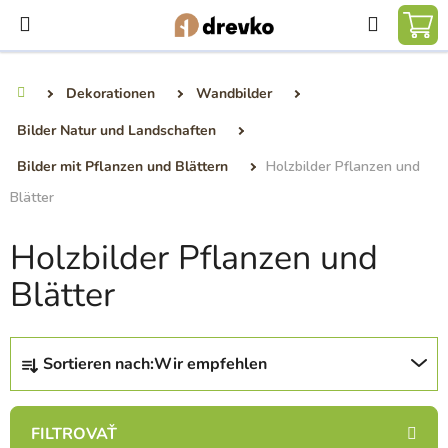
Zum
Suchen
Inhalt
WA
springen
Dekorationen
Wandbilder
Startseite
Bilder Natur und Landschaften
Bilder mit Pflanzen und Blättern
Holzbilder Pflanzen und
Blätter
Holzbilder Pflanzen und
Blätter
P
Sortieren nach:
Wir empfehlen
r
o
d