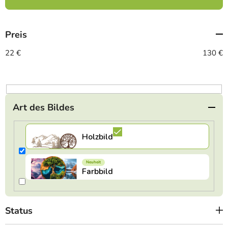
u
k
t
Preis
s
o
22
€
130
€
r
t
i
e
Art des Bildes
r
u
n
g
Status