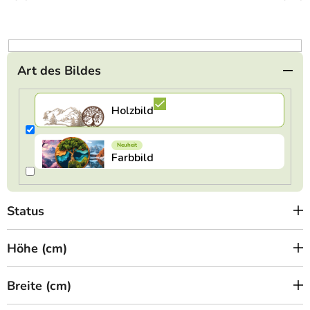
r
t
i
e
Art des Bildes
r
u
n
g
Status
Höhe (cm)
Breite (cm)