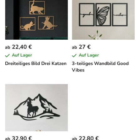
i
s
t
e
d
e
22,40 €
27 €
ab
ab
r
Auf Lager
Auf Lager
P
Dreiteiliges Bild Drei Katzen
3-teiliges Wandbild Good
r
Vibes
o
d
u
k
t
e
32,90 €
22,80 €
ab
ab