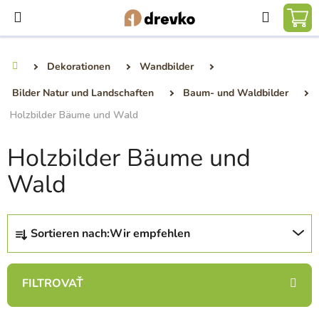
Zum
Suchen
Inhalt
WA
springen
Dekorationen
Wandbilder
Startseite
Bilder Natur und Landschaften
Baum- und Waldbilder
Holzbilder Bäume und Wald
Holzbilder Bäume und
Wald
P
Sortieren nach:
Wir empfehlen
r
o
d
u
k