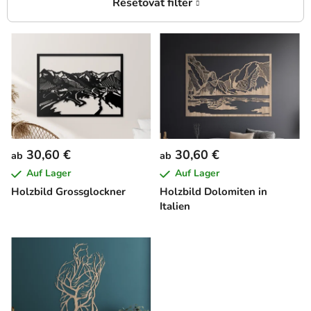
L
i
s
t
e
d
e
30,60 €
30,60 €
ab
ab
r
Auf Lager
Auf Lager
P
Holzbild Grossglockner
Holzbild Dolomiten in
r
Italien
o
d
u
k
t
e