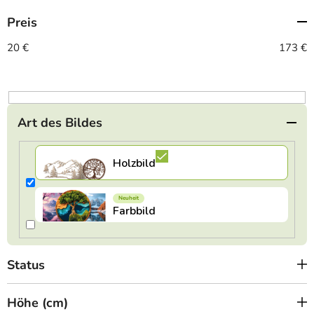
t
Preis
s
o
20
€
173
€
r
t
i
e
Art des Bildes
r
u
n
g
Status
Höhe (cm)