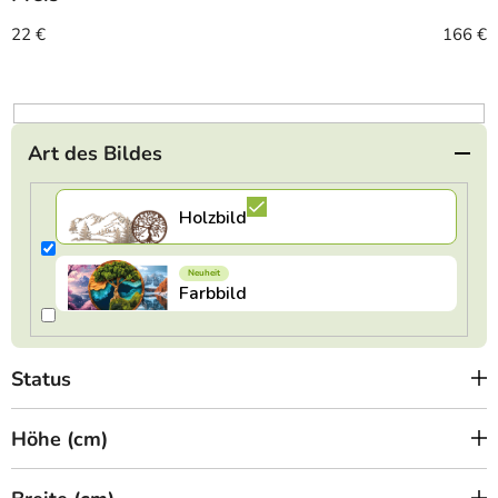
s
o
22
€
166
€
r
t
i
e
Art des Bildes
r
u
n
g
Status
Höhe (cm)