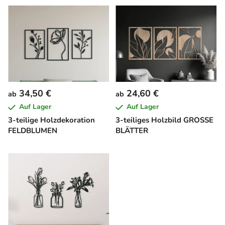
L
i
s
t
e
d
e
34,50 €
24,60 €
ab
ab
r
Auf Lager
Auf Lager
P
3-teilige Holzdekoration
3-teiliges Holzbild GROSSE
r
FELDBLUMEN
BLÄTTER
o
d
u
k
t
e