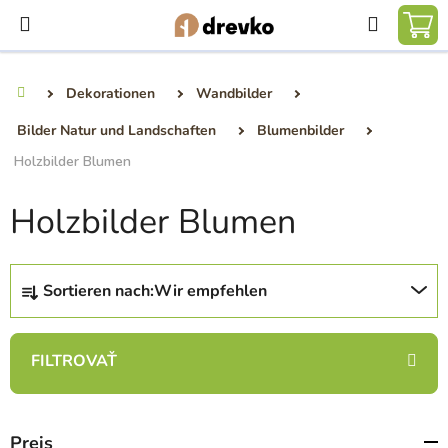
Zum
Suchen
Inhalt
WA
springen
Dekorationen
Wandbilder
Startseite
Bilder Natur und Landschaften
Blumenbilder
Holzbilder Blumen
Holzbilder Blumen
P
Sortieren nach:
Wir empfehlen
r
o
d
u
k
t
Preis