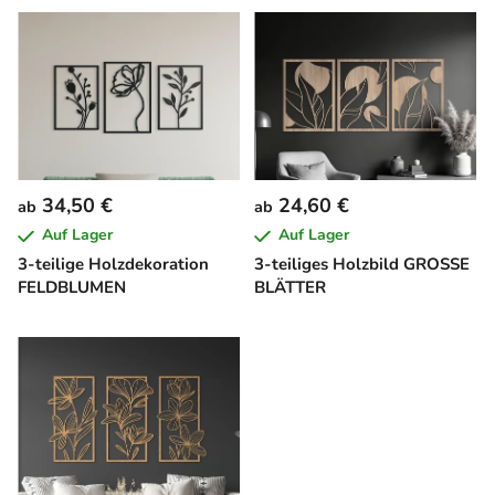
L
i
s
t
e
d
e
34,50 €
24,60 €
ab
ab
r
Auf Lager
Auf Lager
P
3-teilige Holzdekoration
3-teiliges Holzbild GROSSE
r
FELDBLUMEN
BLÄTTER
o
d
u
k
t
e