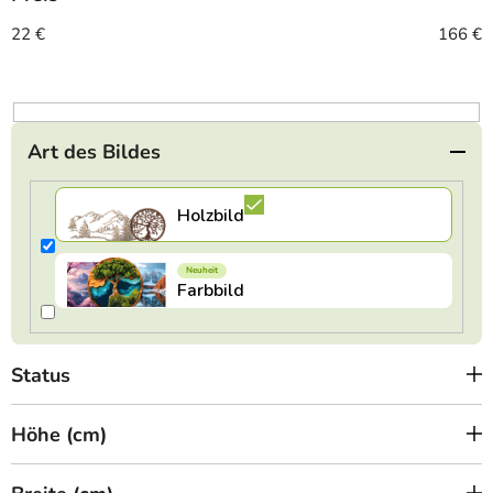
s
o
22
€
166
€
r
t
i
e
Art des Bildes
r
u
n
g
Status
Höhe (cm)