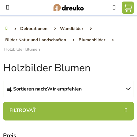
Zum
Suchen
Inhalt
WA
springen
Dekorationen
Wandbilder
Startseite
Bilder Natur und Landschaften
Blumenbilder
Holzbilder Blumen
Holzbilder Blumen
P
Sortieren nach:
Wir empfehlen
r
o
d
u
k
t
Preis